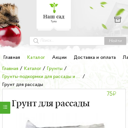
Каталог
Гортензии
Грунты
Найти
Картофель
Главная
Каталог
Акции
Доставка и оплата
Л
Колоновидные деревья
Главная
/
Каталог
/
Грунты
/
Грунты-подкормки для рассады и овощных культур серии
/
Лук-севок
Грунт для рассады
₽
75
Малина
Грунт для рассады
Мини-деревья
НОВИНКА Английские и Японские розы