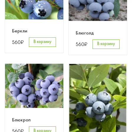
Розы
Саженцы плодовые
Беркли
Блюголд
Сирень
₽
560
В корзину
₽
560
В корзину
Блюкроп
₽
560
В корзину