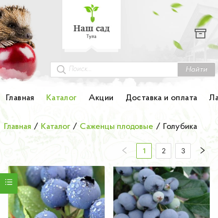
Каталог
Гортензии
Грунты
Найти
Картофель
Главная
Каталог
Акции
Доставка и оплата
Л
Колоновидные деревья
Главная
/
Каталог
/
Саженцы плодовые
/
Голубика
Лук-севок
1
2
3
Малина
Мини-деревья
НОВИНКА Английские и Японские розы