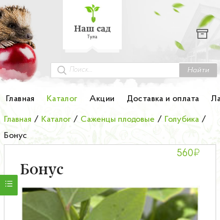
Каталог
Гортензии
Грунты
Найти
Картофель
Главная
Каталог
Акции
Доставка и оплата
Л
Колоновидные деревья
Главная
/
Каталог
/
Саженцы плодовые
/
Голубика
/
Бонус
Лук-севок
₽
560
Малина
Бонус
Мини-деревья
НОВИНКА Английские и Японские розы