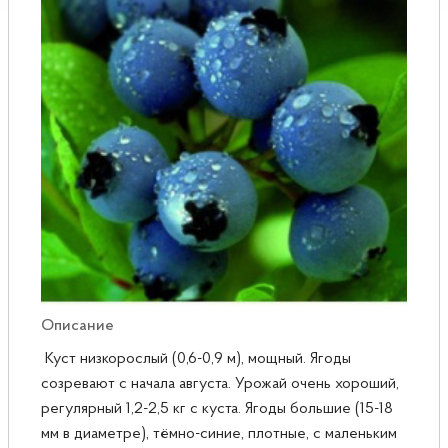
Розы
Саженцы плодовые
Сирень
Описание
Куст низкорослый (0,6-0,9 м), мощный. Ягоды
созревают с начала августа. Урожай очень хороший,
регулярный 1,2-2,5 кг с куста. Ягоды большие (15-18
мм в диаметре), тёмно-синие, плотные, с маленьким