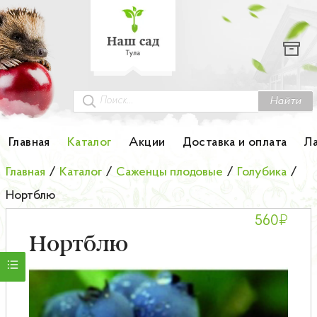
Каталог
Гортензии
Грунты
Найти
Картофель
Главная
Каталог
Акции
Доставка и оплата
Л
Колоновидные деревья
Главная
/
Каталог
/
Саженцы плодовые
/
Голубика
/
Нортблю
Лук-севок
₽
560
Малина
Нортблю
Мини-деревья
НОВИНКА Английские и Японские розы