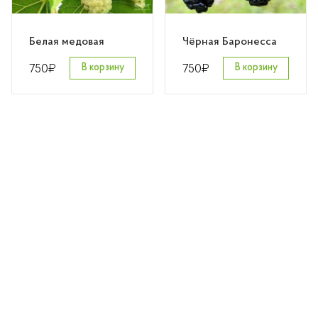
Розы
Белая медовая
Чёрная Баронесса
Саженцы плодовые
₽
₽
750
В корзину
750
В корзину
Сирень