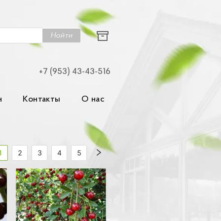
Найти
+7 (953) 43-43-516
н
Контакты
О нас
1
2
3
4
5