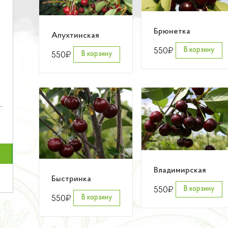
Брюнетка
Апухтинская
₽
550
В корзину
₽
550
В корзину
Владимирская
Быстринка
₽
550
В корзину
₽
550
В корзину