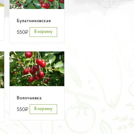
Булатниковская
₽
550
В корзину
Волочаевка
₽
550
В корзину