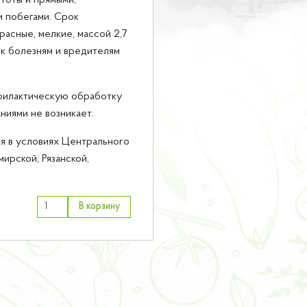
тоты и прямыми,
 побегами. Срок
расные, мелкие, массой 2,7
 к болезням и вредителям
филактическую обработку
ниями не возникает.
я в условиях Центрального
ирской, Рязанской,
В корзину