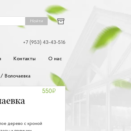
Найти
+7 (953) 43-43-516
н
Контакты
О нас
/
Волочаевка
₽
550
чаевка
ое дерево с кроной