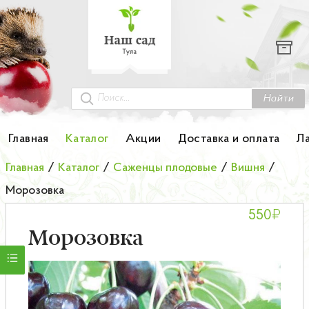
Каталог
Гортензии
Грунты
Найти
Картофель
Главная
Каталог
Акции
Доставка и оплата
Л
Колоновидные деревья
Главная
/
Каталог
/
Саженцы плодовые
/
Вишня
/
Морозовка
Лук-севок
₽
550
Малина
Морозовка
Мини-деревья
НОВИНКА Английские и Японские розы