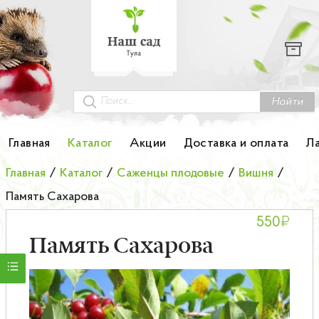
Каталог
Гортензии
Грунты
Найти
Картофель
Главная
Каталог
Акции
Доставка и оплата
Л
Колоновидные деревья
Главная
/
Каталог
/
Саженцы плодовые
/
Вишня
/
Память Сахарова
Лук-севок
₽
550
Малина
Память Сахарова
Мини-деревья
НОВИНКА Английские и Японские розы