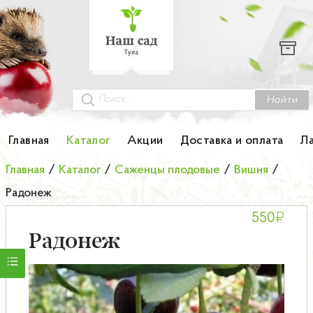
Каталог
Гортензии
Грунты
Найти
Картофель
Главная
Каталог
Акции
Доставка и оплата
Л
Колоновидные деревья
Главная
/
Каталог
/
Саженцы плодовые
/
Вишня
/
Радонеж
Лук-севок
₽
550
Малина
Радонеж
Мини-деревья
НОВИНКА Английские и Японские розы