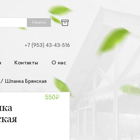
Найти
+7 (953) 43-43-516
н
Контакты
О нас
/
Шпанка Брянская
₽
550
ка
ская