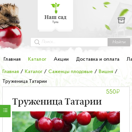
Каталог
Гортензии
Грунты
Найти
Картофель
Главная
Каталог
Акции
Доставка и оплата
Л
Колоновидные деревья
Главная
/
Каталог
/
Саженцы плодовые
/
Вишня
/
Труженица Татарии
Лук-севок
₽
550
Малина
Труженица Татарии
Мини-деревья
НОВИНКА Английские и Японские розы